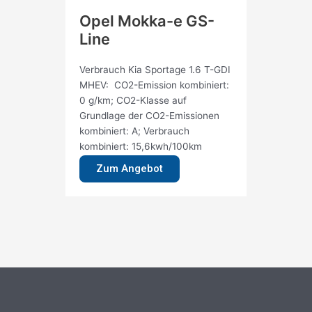
Opel Mokka-e GS-
Fia
Line
RE
Verbrauch Kia Sportage 1.6 T-GDI
Verb
MHEV: CO2-Emission kombiniert:
Turb
0 g/km; CO2-Klasse auf
0g/k
Grundlage der CO2-Emissionen
der 
kombiniert: A; Verbrauch
A; Ve
kombiniert: 15,6kwh/100km
14,9
Zum Angebot
Z