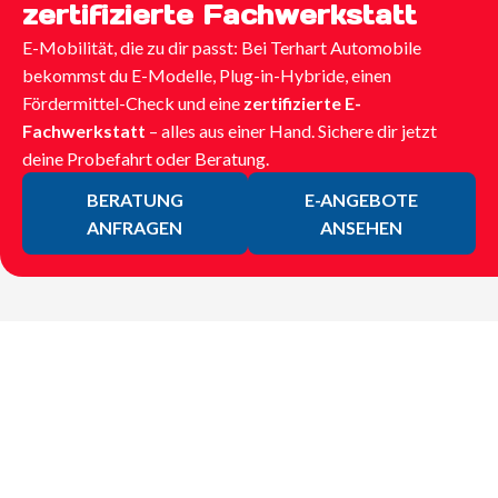
zertifizierte Fachwerkstatt
E-Mobilität, die zu dir passt: Bei Terhart Automobile
bekommst du E-Modelle, Plug-in-Hybride, einen
Fördermittel-Check und eine
zertifizierte E-
Fachwerkstatt
– alles aus einer Hand. Sichere dir jetzt
deine Probefahrt oder Beratung.
BERATUNG
E-ANGEBOTE
ANFRAGEN
ANSEHEN