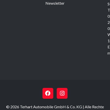
Newsletter
S
T
0
2
0
W
1
E
m
F
I
a
n
c
s
e
t
b
a
© 2026 Terhart Automobile GmbH & Co. KG | Alle Rechte