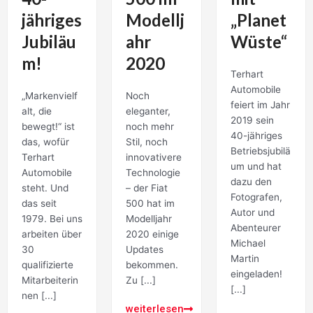
jähriges
Modellj
„Planet
Jubiläu
ahr
Wüste“
m!
2020
Terhart
Automobile
„Markenvielf
Noch
feiert im Jahr
alt, die
eleganter,
2019 sein
bewegt!“ ist
noch mehr
40-jähriges
das, wofür
Stil, noch
Betriebsjubilä
Terhart
innovativere
um und hat
Automobile
Technologie
dazu den
steht. Und
– der Fiat
Fotografen,
das seit
500 hat im
Autor und
1979. Bei uns
Modelljahr
Abenteurer
arbeiten über
2020 einige
Michael
30
Updates
Martin
qualifizierte
bekommen.
eingeladen!
Mitarbeiterin
Zu [...]
[...]
nen [...]
weiterlesen