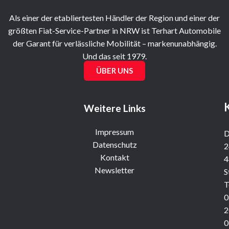
Als einer der etabliertesten Händler der Region und einer der
größten Fiat-Service-Partner in NRW ist Terhart Automobile
der Garant für verlässliche Mobilität – markenunabhängig.
Und das seit 1979.
ÜBER UNS
Weitere Links
Impressum
D
Datenschutz
2
Kontakt
4
Newsletter
S
T
0
2
0