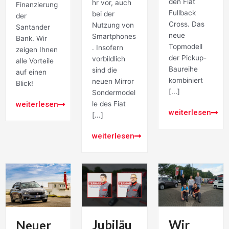
den Fiat
hr vor, auch
Finanzierung
Fullback
bei der
der
Cross. Das
Nutzung von
Santander
neue
Smartphones
Bank. Wir
Topmodell
. Insofern
zeigen Ihnen
der Pickup-
vorbildlich
alle Vorteile
Baureihe
sind die
auf einen
kombiniert
neuen Mirror
Blick!
[...]
Sondermodel
weiterlesen
le des Fiat
weiterlesen
[...]
weiterlesen
Jubiläu
Wir
Neuer