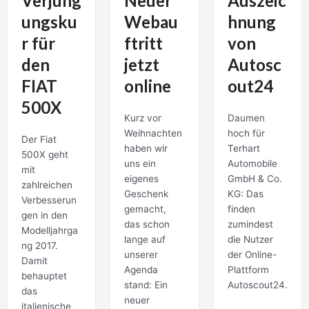
Verjüng
Neuer
Auszeic
ungsku
Webau
hnung
r für
ftritt
von
den
jetzt
Autosc
FIAT
online
out24
500X
Kurz vor
Daumen
Weihnachten
hoch für
Der Fiat
haben wir
Terhart
500X geht
uns ein
Automobile
mit
eigenes
GmbH & Co.
zahlreichen
Geschenk
KG: Das
Verbesserun
gemacht,
finden
gen in den
das schon
zumindest
Modelljahrga
lange auf
die Nutzer
ng 2017.
unserer
der Online-
Damit
Agenda
Plattform
behauptet
stand: Ein
Autoscout24.
das
neuer
italienische