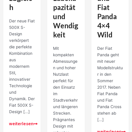
h
pazität
Fiat
und
Panda
Der neue Fiat
Wendig
4×4
500X S-
keit
Wild
Design
verkörpert
die perfekte
Mit
Der Fiat
Kombination
kompakten
Panda geht
aus
Abmessunge
mit neuer
modernem
n und hoher
Modellstruktu
Stil,
Nutzlast
r in den
innovativer
perfekt für
Sommer
Technologie
den Einsatz
2017. Neben
und
im
Fiat Panda
Dynamik. Der
Stadtverkehr
und Fiat
Fiat 500X S-
und längeren
Panda Cross
Design [...]
Strecken.
stehen ab
Prägnantes
[...]
weiterlesen
Design mit
weiterlesen