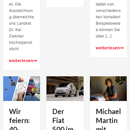
et. Die
dabei von
Auszeichnun
verschiedens
g überreichte
ten Vorteilen!
uns Landrat
Beispielsweis
Dr. Kai
e können Sie
Zwicker
über [...]
höchstpersö
weiterlesen
nlich!
weiterlesen
Wir
Der
Michael
feiern:
Fiat
Martin
40-
500 im
mit