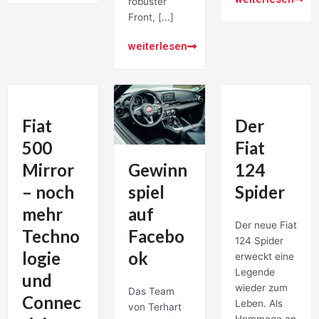
robuster
Front, [...]
weiterlesen
Fiat
Der
500
Fiat
Mirror
124
Gewinn
– noch
Spider
spiel
mehr
auf
Der neue Fiat
Techno
Facebo
124 Spider
logie
ok
erweckt eine
Legende
und
wieder zum
Das Team
Connec
Leben. Als
von Terhart
Hommage an