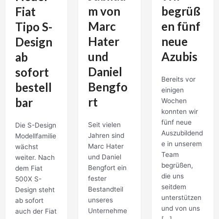
m von
begrüß
Fiat
Marc
en fünf
Tipo S-
Hater
neue
Design
und
Azubis
ab
Daniel
sofort
Bereits vor
Bengfo
bestell
einigen
rt
bar
Wochen
konnten wir
fünf neue
Seit vielen
Die S-Design
Auszubildend
Jahren sind
Modellfamilie
e in unserem
Marc Hater
wächst
Team
und Daniel
weiter. Nach
begrüßen,
Bengfort ein
dem Fiat
die uns
fester
500X S-
seitdem
Bestandteil
Design steht
unterstützen
unseres
ab sofort
und von uns
Unternehme
auch der Fiat