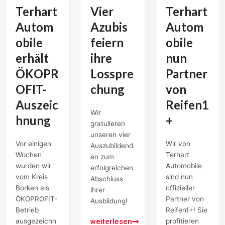
Vier
Terhart
Terhart
Azubis
Autom
Autom
feiern
obile
obile
ihre
erhält
nun
Losspre
ÖKOPR
Partner
chung
OFIT-
von
Auszeic
Reifen1
Wir
hnung
+
gratulieren
unseren vier
Vor einigen
Wir von
Auszubildend
Wochen
Terhart
en zum
wurden wir
Automobile
erfolgreichen
vom Kreis
sind nun
Abschluss
Borken als
offizieller
ihrer
ÖKOPROFIT-
Partner von
Ausbildung!
Betrieb
Reifen1+! Sie
weiterlesen
ausgezeichn
profitieren