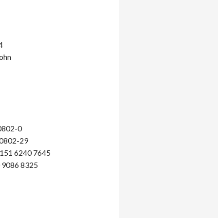
4
lohn
0802-0
20802-29
151 6240 7645
0 9086 8325