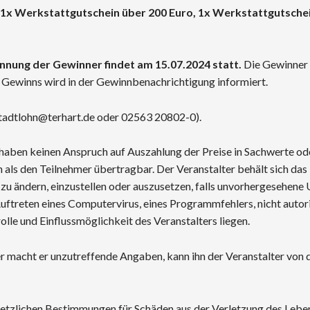
 1x Werkstattgutschein über 200 Euro, 1x Werkstattgutschei
nnung der Gewinner findet am 15.07.2024 statt.
Die Gewinner 
 Gewinns wird in der Gewinnbenachrichtigung informiert.
tadtlohn@terhart.de oder 02563 20802-0).
 haben keinen Anspruch auf Auszahlung der Preise in Sachwerte od
als den Teilnehmer übertragbar. Der Veranstalter behält sich das 
zu ändern, einzustellen oder auszusetzen, falls unvorhergesehene
uftreten eines Computervirus, eines Programmfehlers, nicht autori
lle und Einflussmöglichkeit des Veranstalters liegen.
 macht er unzutreffende Angaben, kann ihn der Veranstalter von 
etzlichen Bestimmungen für Schäden aus der Verletzung des Lebe