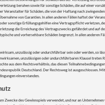
verletzung beruhen sowie für sonstige Schäden, die auf einer vorsä
der Veranstalter für Schäden, die von der Haftung nach zwingenden
rnahme von Garantien. In allen anderen Fällen haftet der Veranstal
n oder sonstige Erfüllungsgehilfen eine Vertragspflicht verletzen,
Verletzung die Erreichung des Vertragszwecks gefährdet und auf de
 typische und vorhersehbare Schäden begrenzt. In allen anderen Fäl
rksam, unzulässig oder undurchführbar sein oder werden, so läs
unwirksamen, unzulässigen oder undurchführbaren Klausel treten
hte aus dem Rechtsverhältnis, das diesen Teilnahmebedingungen zu
 Bundesrepublik Deutschland. Der Rechtsweg ist ausgeschlossen. Mi
edingungen einverstanden.
hutz
m Zwecke des Gewinnspiels verwendet, und nur an Unternehmen w